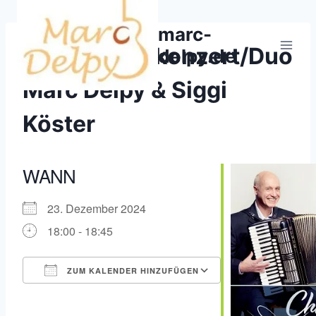
Zum
Inhalt
marc-
springen
Weihnachtskonzert/Duo
delpy.de
Marc Delpy & Siggi
Köster
WANN
23. Dezember 2024
18:00 - 18:45
ZUM KALENDER HINZUFÜGEN
ICS herunterladen
Google Kalender
iCalendar
Office 365
Outlook Live