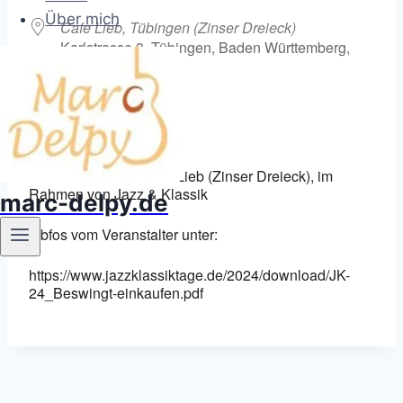
Über mich
Cafe Lieb, Tübingen (Zinser Dreieck)
Karlstrasse 3, Tübingen, Baden Württemberg,
72072
Karte nicht verfügbar
Im freien vor dem Cafe Lieb (Zinser Dreieck), im
Rahmen von Jazz & Klassik
marc-delpy.de
Inbfos vom Veranstalter unter:
https://www.jazzklassiktage.de/2024/download/JK-
24_Beswingt-einkaufen.pdf