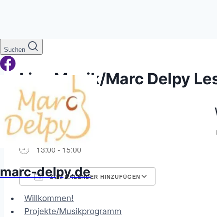
Zum
Suchen
Inhalt
springen
Live Musik/Marc Delpy Le
WANN
17. Oktober 2026
13:00 - 15:00
marc-delpy.de
ZUM KALENDER HINZUFÜGEN
ICS herunterladen
Google Kalend
Willkommen!
Projekte/Musikprogramm