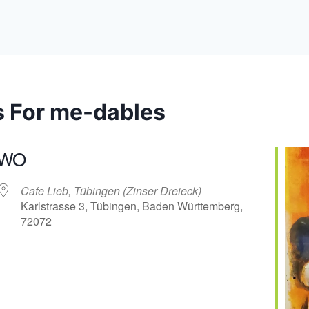
s For me-dables
WO
Cafe Lieb, Tübingen (Zinser Dreieck)
Karlstrasse 3, Tübingen, Baden Württemberg,
72072
er
iCalendar
Off