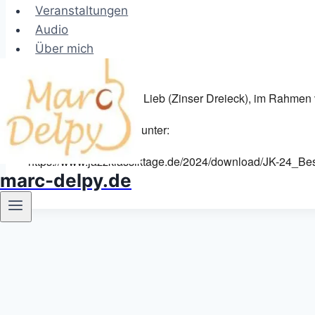
Veranstaltungen
Audio
Über mich
Karte nicht verfügbar
Im freien vor dem Cafe Lieb (Zinser Dreieck), im Rahmen
Infos vom Veranstalter unter:
https://www.jazzklassiktage.de/2024/download/JK-24_Bes
marc-delpy.de