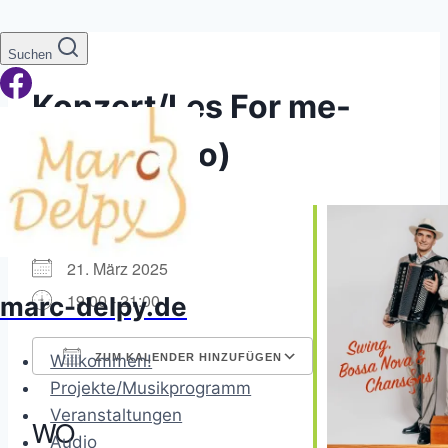
Zum
Suchen
Inhalt
Konzert/Les For me-
springen
dables (Trio)
WANN
21. März 2025
19:00 - 21:00
marc-delpy.de
Willkommen!
ZUM KALENDER HINZUFÜGEN
Projekte/Musikprogramm
ICS herunterladen
Google Kalender
iCalendar
Office 365
Outlook Live
Veranstaltungen
WO
Audio