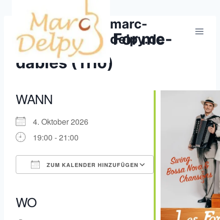
Zum
Inhalt
marc-
springen
Konzert/Les For me-
delpy.de
dables (Trio)
WANN
4. Oktober 2026
19:00 - 21:00
ZUM KALENDER HINZUFÜGEN
ICS herunterladen
Google Kalender
iCalendar
Office 365
Outlook Live
WO