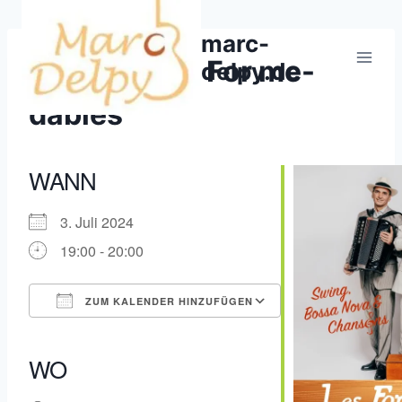
Zum
Inhalt
marc-
springen
Konzert/Les For me-
delpy.de
dables
WANN
3. Juli 2024
19:00 - 20:00
ZUM KALENDER HINZUFÜGEN
ICS herunterladen
Google Kalender
iCalendar
Office 365
Outlook Live
WO