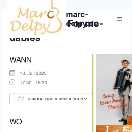
Zum
Inhalt
marc-
springen
Konzert/Les For me-
delpy.de
dables
WANN
13. Juli 2025
17:30 - 18:30
ZUM KALENDER HINZUFÜGEN
ICS herunterladen
Google Kalender
iCalendar
Office 365
Outlook Live
WO